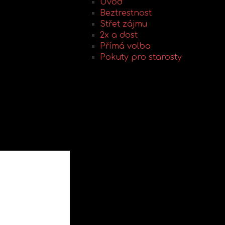
Úvod
Beztrestnost
Střet zájmu
2x a dost
Přímá volba
Pokuty pro starosty