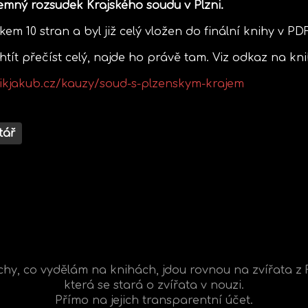
emný rozsudek Krajského soudu v Plzni.
em 10 stran a byl již celý vložen do finální knihy v P
htít přečíst celý, najde ho právě tam. Viz odkaz na kni
dikjakub.cz/kauzy/soud-s-plzenskym-krajem
tář
hy, co vydělám na knihách, jdou rovnou na zvířata z
která se stará o zvířata v nouzi.
Přímo na jejich transparentní účet.