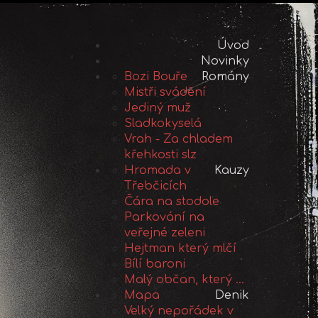
Úvod
Novinky
Bozi Bouře
Romány
Mistři svádění
Jediný muž
Sladkokyselá
Vrah - Za chladem
křehkosti slz
Hromada v
Kauzy
Třebčicích
Čára na stodole
Parkování na
veřejné zeleni
Hejtman který mlčí
Bílí baroni
Malý občan, který ...
Mapa
Denik
Velký nepořádek v